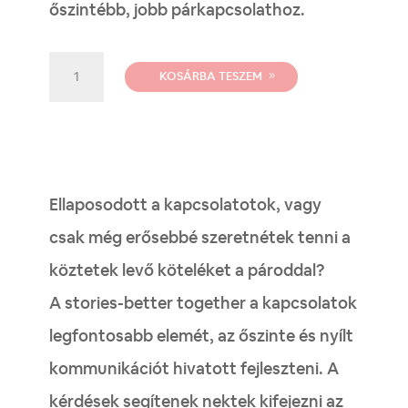
őszintébb, jobb párkapcsolathoz.
Stories
KOSÁRBA TESZEM
kártyajáték
+
belépő
mennyiség
Ellaposodott a kapcsolatotok, vagy
csak még erősebbé szeretnétek tenni a
köztetek levő köteléket a pároddal?
A stories-better together a kapcsolatok
legfontosabb elemét, az őszinte és nyílt
kommunikációt hivatott fejleszteni. A
kérdések segítenek nektek kifejezni az