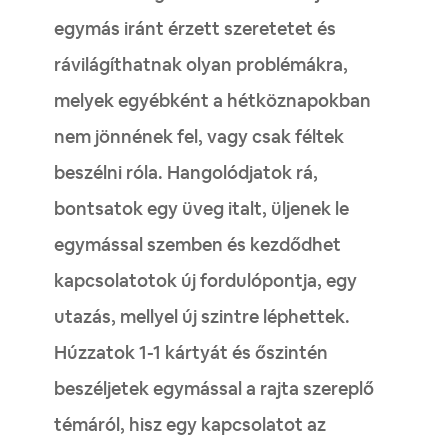
egymás iránt érzett szeretetet és
rávilágíthatnak olyan problémákra,
melyek egyébként a hétköznapokban
nem jönnének fel, vagy csak féltek
beszélni róla. Hangolódjatok rá,
bontsatok egy üveg italt, üljenek le
egymással szemben és kezdődhet
kapcsolatotok új fordulópontja, egy
utazás, mellyel új szintre léphettek.
Húzzatok 1-1 kártyát és őszintén
beszéljetek egymással a rajta szereplő
témáról, hisz egy kapcsolatot az